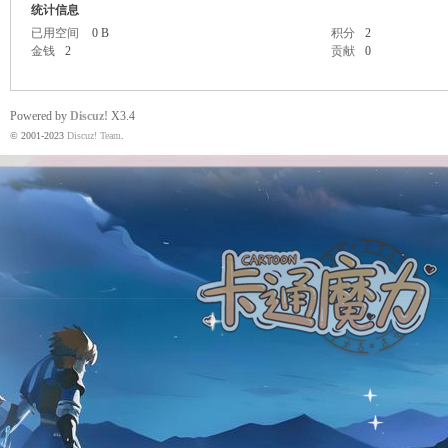
统计信息
已用空间
0 B
积分
2
金钱
2
贡献
0
魔
Powered by
Discuz!
X3.4
© 2001-2023
Discuz! Team
.
力