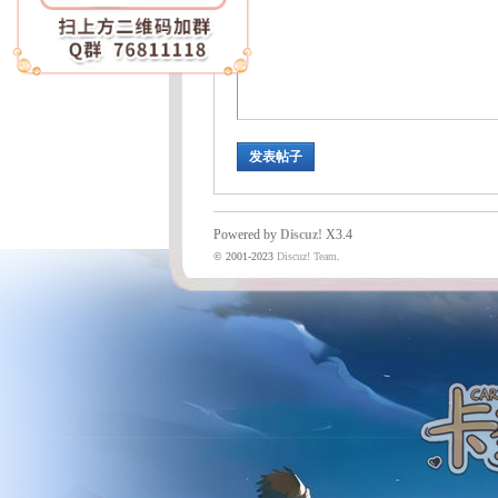
魔
发表帖子
Powered by
Discuz!
X3.4
© 2001-2023
Discuz! Team
.
力