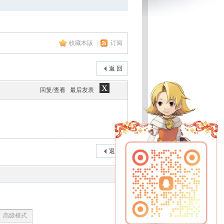
收藏本版
|
订阅
返 回
x
回复/查看
最后发表
返 回
高级模式