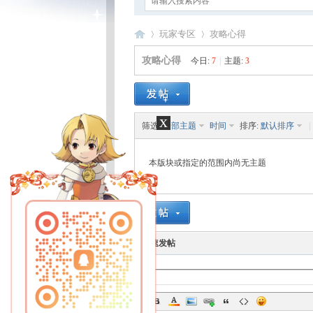
玩家专区
攻略心得
攻略心得
今日:
7
|
主题:
3
卡
›
›
x
筛选:
全部主题
时间
排序:
默认排序
|
本版块或指定的范围内尚无主题
通
快速发帖