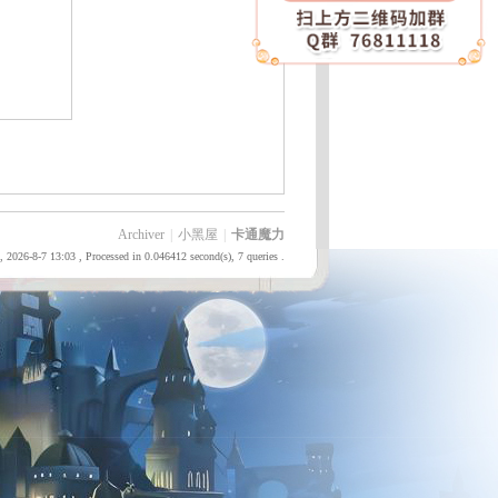
Archiver
|
小黑屋
|
卡通魔力
 2026-8-7 13:03
, Processed in 0.046412 second(s), 7 queries .