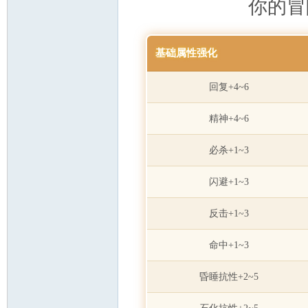
你的冒
基础属性强化
回复+4~6
精神+4~6
必杀+1~3
闪避+1~3
反击+1~3
命中+1~3
昏睡抗性+2~5