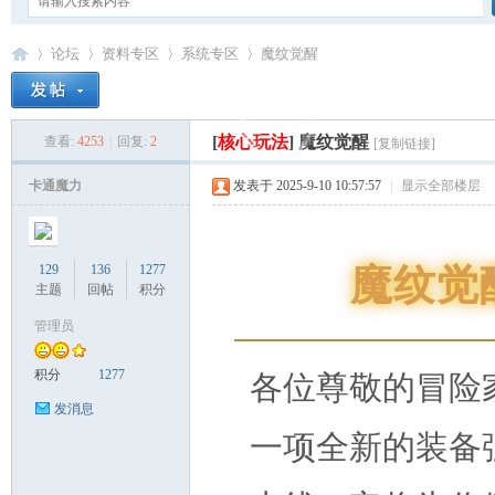
论坛
资料专区
系统专区
魔纹觉醒
[
核心玩法
]
魔纹觉醒
查看:
4253
|
回复:
2
[复制链接]
卡
»
›
›
›
卡通魔力
发表于 2025-9-10 10:57:57
|
显示全部楼层
129
136
1277
魔纹觉
主题
回帖
积分
管理员
通
积分
1277
各位尊敬的冒险
发消息
一项全新的装备