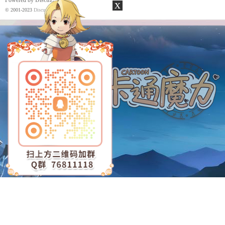
Powered by
Discuz!
X3.4
x
© 2001-2023
Discuz! Team
.