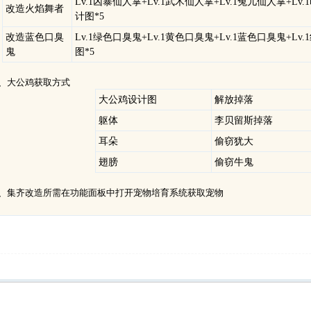
Lv.1凶暴仙人掌+Lv.1武术仙人掌+Lv.1兔儿仙人掌+L
改造火焰舞者
计图*5
改造蓝色口臭
Lv.1绿色口臭鬼+Lv.1黄色口臭鬼+Lv.1蓝色口臭鬼+L
鬼
图*5
大公鸡获取方式
大公鸡设计图
解放掉落
躯体
李贝留斯掉落
耳朵
偷窃犹大
翅膀
偷窃牛鬼
集齐改造所需在功能面板中打开宠物培育系统获取宠物