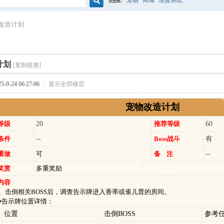
热搜:
宠物
商城
便捷系统
搜
改造计划
索
计划
[复制链接]
9-24 06:27:06
|
显示全部楼层
宠物改造计划
等级
20
推荐等级
60
条件
--
Boss战斗
有
重做
可
备 注
--
奖赏
多重奖励
内容
击倒相关BOSS后，调查告示牌进入香蒂或雀儿普的房间。
示牌位置详情：
位置
击倒BOSS
参考