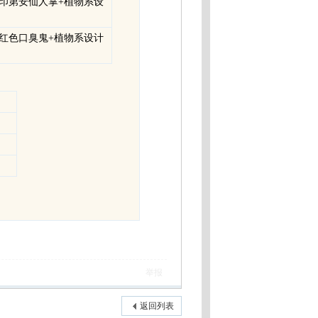
v.1印第安仙人掌+植物系设
v.1红色口臭鬼+植物系设计
举报
返回列表