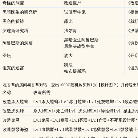
奇怪的洞窟
改造僵尸
《改
黑暗医生的研究所
试做型牛鬼
《捉
黑色的祈祷
露比
《就
罗连斯研究塔
法尔肯
《没
黑暗医生阿鲁巴斯
阿鲁巴斯的洞窟
《诱
最终决战型牛鬼
圣坛
犹大
《开
凯法
诅咒的迷宫
《诅
帕布提斯玛
在香蒂的房间与香蒂对话，交出1000G随机购买到1张【设计图？】并传送出
名称
改造所需
改造杀人螳螂
Lv.1杀人螳螂+Lv.1赤目螳螂+Lv.1死灰螳螂+Lv.1致
改造虎头蜂
杀人蜂Lv1+死亡蜂Lv1+虎头蜂Lv1+异性蜂Lv1+昆虫系
改造鬼灵
Lv.1鬼灵+Lv.1幽灵+Lv.1死灵+Lv.1亡灵+不死系设计图*
改造骷髅海盗
Lv.1血骷髅+Lv.1武装骷髅+Lv.1地狱骷髅+Lv.1骷髅