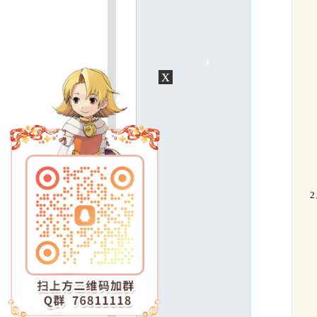
魔
x
2、
力