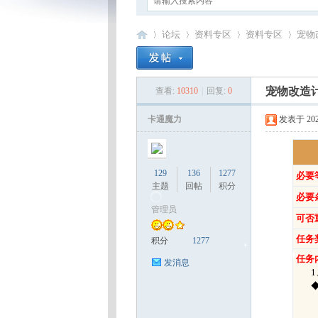
论坛
资料专区
资料专区
宠物
宠物改造
查看:
10310
|
回复:
0
卡
»
›
›
›
卡通魔力
发表于 2025-
129
136
1277
必要
主题
回帖
积分
必要
管理员
可否
通
任务
积分
1277
任务
发消息
1、
◆告