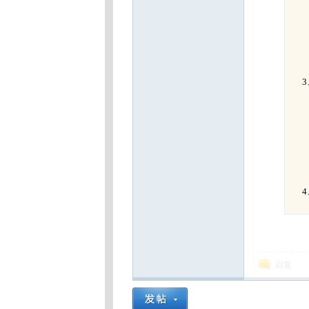
3、
4、
回复