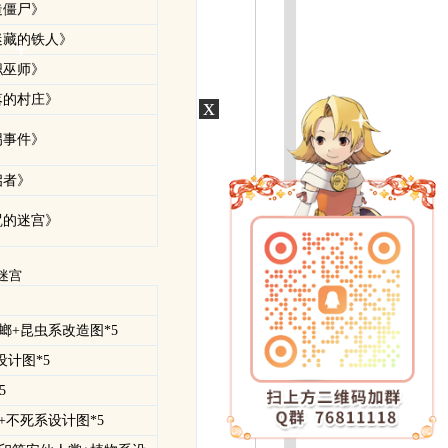
造僵尸》
迷藏的铁人》
职巫师》
落的村庄》
x
拐事件》
启者》
咒的迷宫》
迷宫
命螳螂+昆虫系改造图*5
设计图*5
5
战士+不死系设计图*5