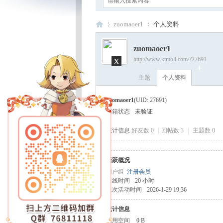
zuomaoer1
个人资料
zuomaoer1
x
http://www.ktmoli.com/?27691
卡
›
›
主题
个人资料
zuomaoer1
(UID: 27691)
邮箱状态
未验证
统计信息
好友数 0
|
回帖数 3
|
主题数 0
活跃概况
通
用户组
注册会员
在线时间
20 小时
上次活动时间
2026-1-29 19:36
统计信息
已用空间
0 B