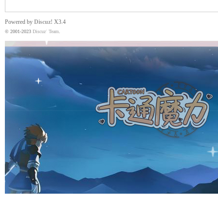
Powered by
Discuz!
X3.4
© 2001-2023
Discuz! Team
.
魔
力