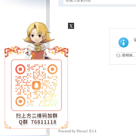
x
请稍候...
Powered by
Discuz!
X3.4