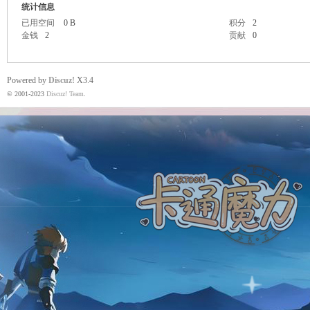
统计信息
已用空间
0 B
积分
2
金钱
2
贡献
0
魔
Powered by
Discuz!
X3.4
© 2001-2023
Discuz! Team
.
力