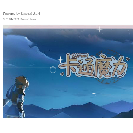
Powered by
Discuz!
X3.4
© 2001-2023
Discuz! Team
.
魔
力