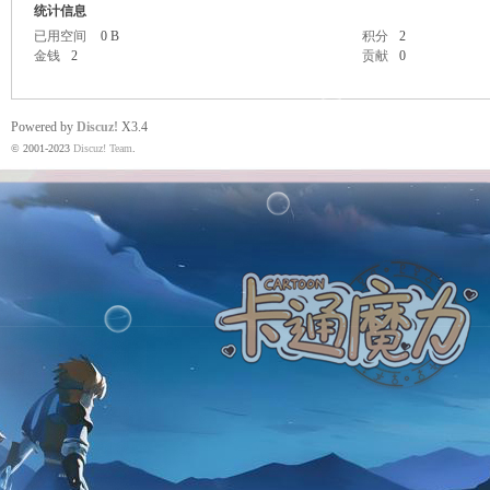
统计信息
已用空间
0 B
积分
2
金钱
2
贡献
0
魔
Powered by
Discuz!
X3.4
© 2001-2023
Discuz! Team
.
力