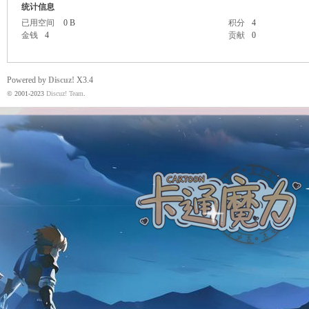
统计信息
已用空间
0 B
积分
4
金钱
4
贡献
0
魔
Powered by
Discuz!
X3.4
© 2001-2023
Discuz! Team
.
力