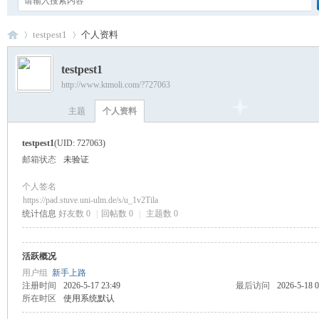
testpest1
个人资料
testpest1
http://www.ktmoli.com/?727063
卡
›
›
主题
个人资料
testpest1
(UID: 727063)
邮箱状态
未验证
个人签名
https://pad.stuve.uni-ulm.de/s/u_1v2Tila
统计信息
好友数 0
|
回帖数 0
|
主题数 0
通
活跃概况
用户组
新手上路
注册时间
2026-5-17 23:49
最后访问
2026-5-18 0
所在时区
使用系统默认