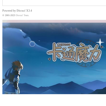
Powered by
Discuz!
X3.4
© 2001-2023
Discuz! Team
.
魔
力