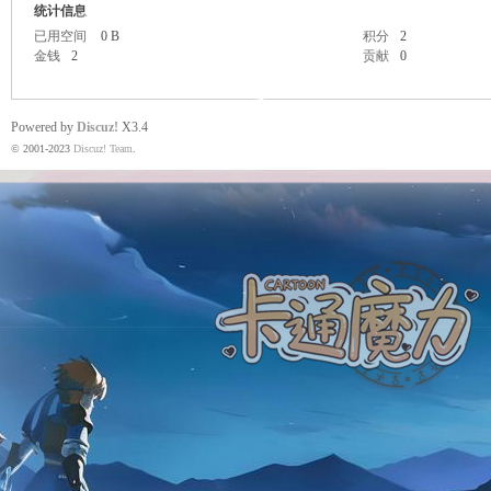
统计信息
已用空间
0 B
积分
2
金钱
2
贡献
0
魔
Powered by
Discuz!
X3.4
© 2001-2023
Discuz! Team
.
力