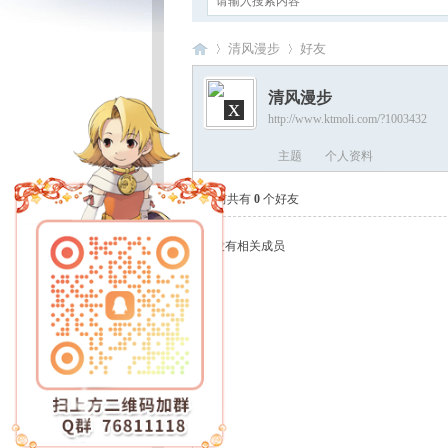
清风漫步
好友
清风漫步
x
http://www.ktmoli.com/?1003432
卡
›
›
主题
个人资料
当前共有
0
个好友
没有相关成员
通