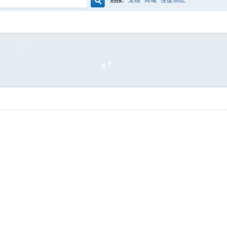
热搜:
宠物
商城
便捷系统
搜
索