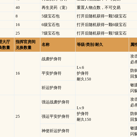
40
再生灵药（宠）
重置人物点数，不可交易
8
5级宝石包
打开后随机获得一颗5级宝石
16
6级宝石包
打开后随机获得一颗6级宝石
25
7级宝石包
打开后随机获得一颗7级宝石
理大厅
指挥官房间
名称
等级
/
类别
/
耐久
属
换数量
兑换数量
攻击
战袭护身符
必杀
Lv.6
防御
16
平安护身符
护身符
回复
耐久150
敏捷
祈运护身符
闪躲
攻击
强运战袭护身符
必杀
Lv.9
护身符
防御
25
强运平安护身符
耐久150
回复
敏捷
神使祈运护身符
闪躲