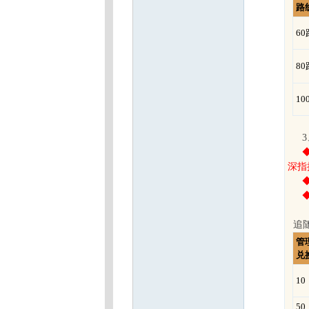
路
6
魔
8
10
深指
力
追随
管
兑
10
50