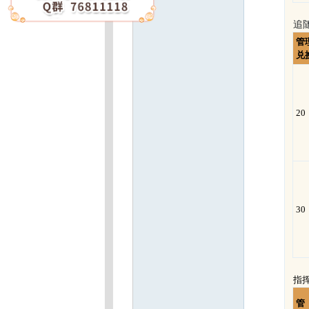
追随
管
兑
20
30
指
管