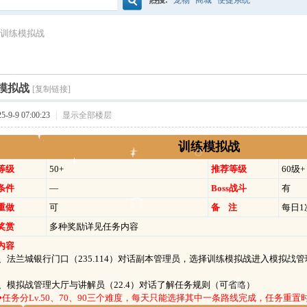
热搜:
宠物
商城
便捷系统
搜
-训练模拟战
索
模拟战
[复制链接]
9-9 07:00:23
|
显示全部楼层
训练模拟战
等级
50+
推荐等级
60级+
条件
—
Boss战斗
有
重做
可
备 注
每日1
奖赏
多种奖励详见任务内容
内容
法兰城银行门口（235.114）对话副本管理员，选择训练模拟战进入模拟战管
2、模拟战管理大厅与讲解员（22.4）对话了解任务规则（可省略）
◆任务分Lv.50、70、90三个难度，每天只能选择其中一条路线完成，任务重置