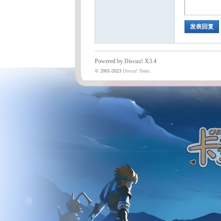
发表回复
Powered by
Discuz!
X3.4
© 2001-2023
Discuz! Team
.