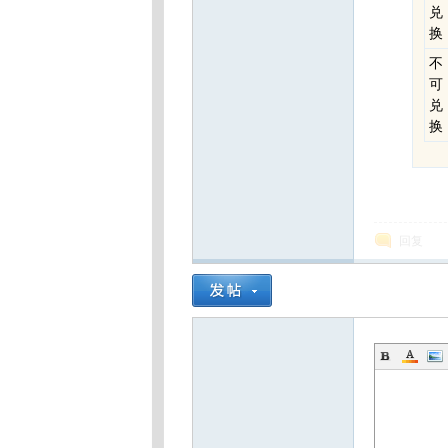
兑
换
不
可
兑
换
回复