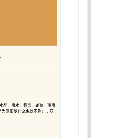
8、
间水晶、魔水、誓言、钢骑、驱魔
几率为假图纸什么也挖不到），双