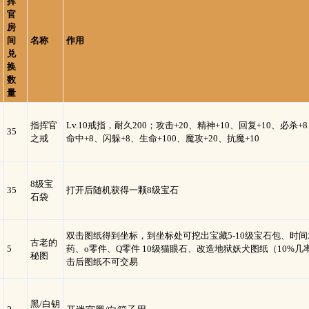
挥
官
房
间
名称
作用
兑
换
数
量
指挥官
Lv.10戒指，耐久200；攻击+20、精神+10、回复+10、必杀+
35
之戒
命中+8、闪躲+8、生命+100、魔攻+20、抗魔+10
8级宝
35
打开后随机获得一颗8级宝石
石袋
双击图纸得到坐标，到坐标处可挖出宝藏5-10级宝石包、时
古老的
5
药、o零件、Q零件 10级猫眼石、改造地狱妖犬图纸（10%
秘图
击后图纸不可交易
黑/白钥