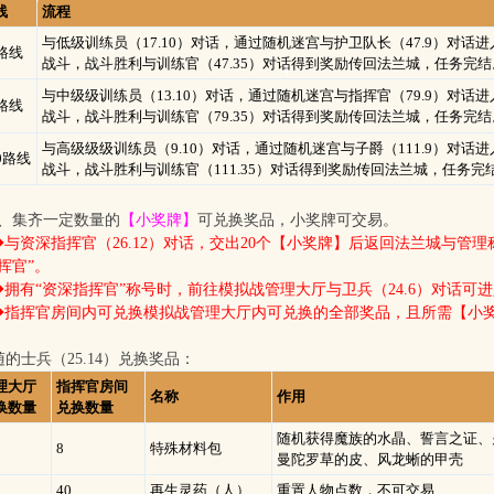
线
流程
与低级训练员（17.10）对话，通过随机迷宫与护卫队长（47.9）
对话进
0路线
战
斗，
战斗胜利与训练官（47.35）对话得到奖励传回法兰城，
任务完结
与中级级训练员（13.10）对话，通过随机迷宫与指挥官（79.9）对话进
0路线
战
斗，
战斗胜利与训练官（79.35）对话得到奖励传回法兰城，
任务完结
与高级级级训练员（9.10）对话，通过随机迷宫与子爵（111.9）对话进
0路线
战
斗，
战斗胜利与训练官（111.35）对话得到奖励传回法兰城，
任务完
3、集齐一定数量的
【小奖牌】
可兑换奖品，小奖牌可交易。
◆与资深指挥官（26.12）对话，交出20个【小奖牌】后返回法兰城与管理
挥官”。
◆拥有“资深指挥官”称号时，前往模拟战管理大厅与卫兵（24.6）对话可
◆指挥官房间内可兑换模拟战管理大厅内可兑换的全部奖品，且所需【小
的士兵（25.14）兑换奖品：
理大厅
指挥官房间
名称
作用
换数量
兑换数量
随机获得魔族的水晶、誓言之证、
8
特殊材料包
曼陀罗草的皮、风龙蜥的甲壳
40
再生灵药（人）
重置人物点数，不可交易