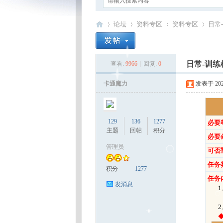
论坛
资料专区
资料专区
日常
日常-训练
查看:
9966
|
回复:
0
卡
»
›
›
›
卡通魔力
发表于 2025-
129
136
1277
必要
主题
回帖
积分
必要
管理员
可否
任务
通
积分
1277
任务
发消息
1、