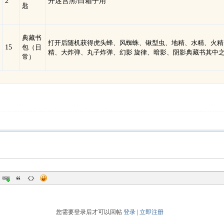
2
开迷宫黑/白箱子用
匙
典藏书
打开后随机获得虎头蜂、风蜘蛛、锹型虫、地精、水精、火精
15
包（日
精、大炸弹、丸子炸弹、幻影 旋律、暗影、阴影典藏书其中
常）
您需要登录后才可以回帖
登录
|
立即注册