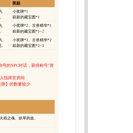
奖励
入
小奖牌*1
。
崭新的藏宝图*1
小奖牌*2、古兽精华*1
入
。
崭新的藏宝图*1
~2
入
小奖牌*3
、古兽精华*2
结。
崭新的藏宝图*2~3
称号的NPC对话，获得称号“资
进入指挥官房间
奖牌】的数量较少
火焰之魂、妖草的血、