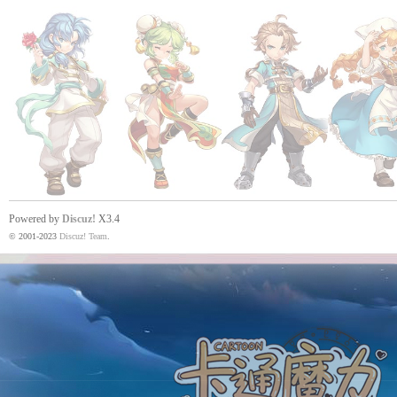
Powered by
Discuz!
X3.4
© 2001-2023
Discuz! Team
.