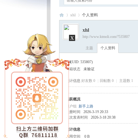
xhl
个人资料
xhl
x
http://www.ktmoli.com/?535807
卡
›
›
主题
个人资料
xhl
(UID: 535807)
邮箱状态
未验证
统计信息
好友数 0
|
回帖数 0
|
主题数 1
活跃概况
通
用户组
新手上路
注册时间
2026-3-18 20:33
上次发表时间
2026-3-18 20:38
统计信息
已用空间
0 B