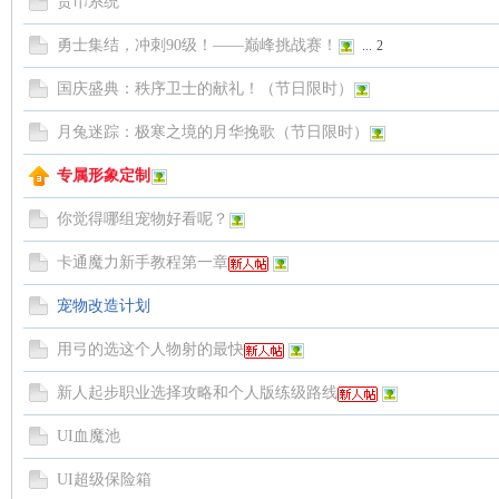
货币系统
勇士集结，冲刺90级！——巅峰挑战赛！
...
2
国庆盛典：秩序卫士的献礼！（节日限时）
月兔迷踪：极寒之境的月华挽歌（节日限时）
专属形象定制
你觉得哪组宠物好看呢？
卡通魔力新手教程第一章
宠物改造计划
用弓的选这个人物射的最快
新人起步职业选择攻略和个人版练级路线
UI血魔池
UI超级保险箱