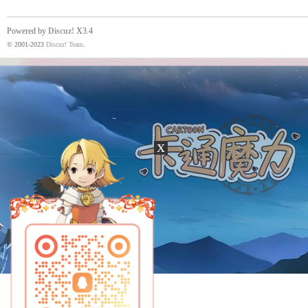
Powered by
Discuz!
X3.4
© 2001-2023
Discuz! Team
.
x