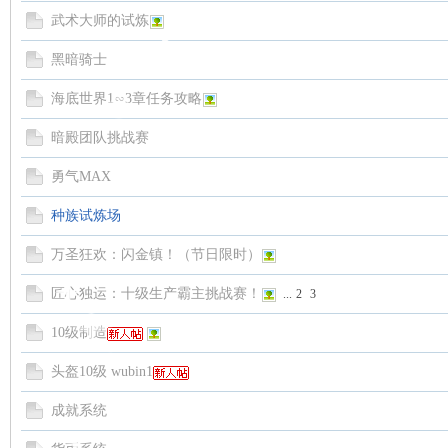
武术大师的试炼
黑暗骑士
魔
海底世界1∽3章任务攻略
暗殿团队挑战赛
勇气MAX
种族试炼场
万圣狂欢：闪金镇！（节日限时）
力
匠心独运：十级生产霸主挑战赛！
...
2
3
10级制造
头盔10级 wubin1
成就系统