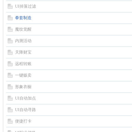
UI掉落过滤
拳套制造
魔纹觉醒
内测活动
天降财宝
远程转账
一键贩卖
形象衣橱
UI自动加点
UI自动寻路
便捷打卡